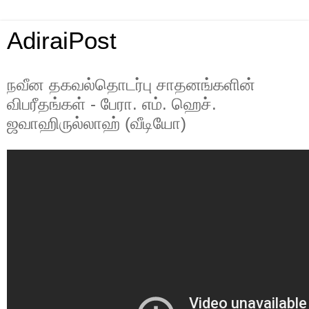
AdiraiPost
நவீன தகவல்தொடர்பு சாதனங்களின்
விபரீதங்கள் - பேரா. எம். ஹெச்.
ஜவாஹிருல்லாஹ் (வீடியோ)